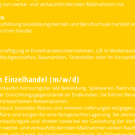
g von werbe- und verkaufsfördernden Maßnahmen mit.
ck
Ausbildung (Ausbildungsbetrieb und Berufsschule) handelt e
ruf im Handel.
schäftigung in Einzelhandelsunternehmen, z.B. in Modehäus
fachgeschäften, Baumärkten, Tankstellen oder im Versand
m Einzelhandel (m/w/d)
verkaufen Konsumgüter wie Bekleidung, Spielwaren, Nahrung
er Einrichtungsgegenstände an Endkunden. Sie führen Ber
nd bearbeiten Reklamationen.
nkauf, bestellen Waren und nehmen Lieferungen entgegen.
n Ware und sorgen für eine fachgerechte Lagerung. Sie zeic
erkaufsregale und ‑theken sowie bei der Gestaltung der Ve
 werbe- und verkaufsfördernden Maßnahmen wirken Kaufleu
rkt und planen die Sortimentsgestaltung. Im Onlinehandel