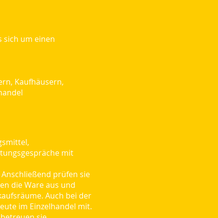
s sich um einen
ern, Kaufhäusern,
handel
smittel,
atungsgespräche mit
 Anschließend prüfen sie
hnen die Ware aus und
rkaufsräume. Auch bei der
te im Einzelhandel mit.
 betreuen sie