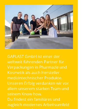
GAPLAST GmbH ist einer der
weltweit führenden Partner für
Verpackungen in Pharmazie und
Kosmetik als auch Hersteller
medizintechnischer Produkte.
Unseren Erfolg verdanken wir vor
allem unserem starken Team und
seinem Know-how.
Du findest ein familiäres und
zugleich modernes Arbeitsumfeld