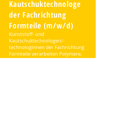
Kautschuktechnologe
der Fachrichtung
Formteile (m/w/d)
Kunststoff- und
Kautschuktechnologen/-
technologinnen der Fachrichtung
Formteile verarbeiten Polymere,
Zuschlag- und Hilfsstoffe mithilfe
verschiedener Verfahren,
insbesondere Spritzgießen,
Blasformen, Schäumen, Pressen
und Thermoformen, und stellen
daraus Kunststoff- und
Kautschuk-Formteile her. Hierzu
planen sie Arbeitsabläufe,
erstellen Mischungen nach
Rezept, legen
Verarbeitungsparameter wie
Temperatur, Zeit und Druck fest