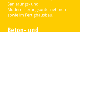
Sanierungs- und
Modernisierungsunternehmen
sowie im Fertighausbau.
Beton- und
Stahlbetonbauer/-in
(m/w/d)
Beton- und Stahlbetonbauer/-
innen bauen Beton- und
Stahlbetonkonstruktionen, z.B. für
Brücken, Hallen und Hochhäuser.
Sie montieren oder fertigen
Schalungen und Stützgerüste an,
biegen und flechten
Stahlbewehrungen, die
Betonbruch verhindern sollen,
und bauen die Bewehrungen in
die Schalungen ein.