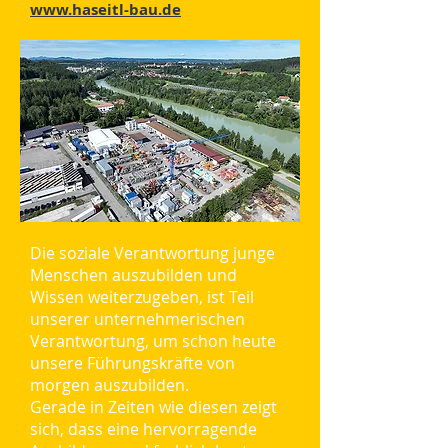
www.haseitl-bau.de
Die soziale Verantwortung junge
Menschen auszubilden und
Wissen weiterzugeben, ist Teil
unserer unternehmerischen
Verantwortung, um schon heute
unsere Führungskräfte von
morgen auszubilden.
Gerade in Zeiten wie diesen zeigt
sich, dass eine hervorragende