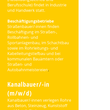
Berufsschule) findet in Industrie
und Handwerk statt.
Beschäftigungsbetriebe
Straßenbauer/-innen finden
Beschäftigung im Straßen-,
Rollbahnen- und
Sportanlagenbau, im Schachtbau
sowie im Rohrleitungs- und
Kabelleitungstiefbau und bei
kommunalen Bauämtern oder
Straßen- und
Autobahnmeistereien
.
Kanalbauer/-in
(m/w/d)
Kanalbauer/-innen verlegen Rohre
aus Beton, Steinzeug, Kunststoff