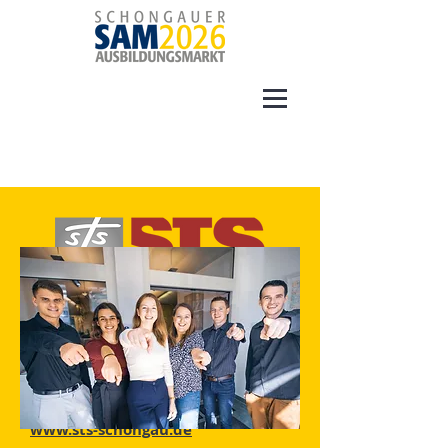
Steuerberatungsgesellschaft
Schongau GmbH
Wankstr. 2
86956 Schongau
Telefon
08861 208 0
info@sts-schongau.de
www.sts-schongau.de