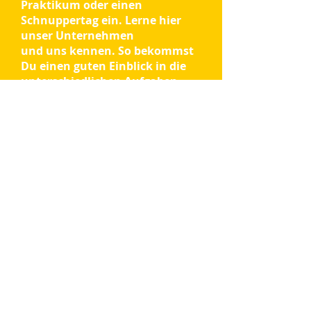
Praktikum oder einen
Schnuppertag ein. Lerne hier
unser Unternehmen
und uns kennen. So bekommst
Du einen guten Einblick in die
unterschiedlichen Aufgaben
Deines Wunsch-
Ausbildungsberufs.
Kontakt für
Ausbildungsplatzsuche
nde:
Diana Hefele · Telefon
08861-2080
·
info@sts-schongau.de
Hier geht es zum Unternehmen
Hier kommst Du zurück in die
jeweiligen Übersicht